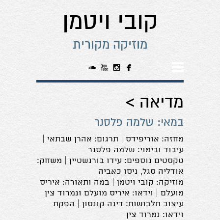
קובי ויטמן
מוזיקה מקורית




מדיאה >
במאי: שלמה פלסנר
מחזה: אוריפידס | תרגום: אהרן שבתאי |
עיבוד ובימוי: שלמה פלסנר
טקסטים נוספים: עידו בורנשטיין | משחק:
אודליה סגל, ניסו כאביה
מוזיקה: קובי ויטמן | במה ותאורה: איריס
מועלם | וידאו: איריס מועלם ונמרוד צין
עיצוב תלבושות: דינה קונסון | הפקת
וידאו: נמרוד צין