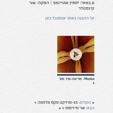
ע.במאי: יסמין שטיינמץ | הפקה: שני
קינסטלר
על ההצגה באתר אנסמבל כאן
Medea- מדיאה-שיר מס'
2
הקודם
: S3-פרויקט סקס מלחמה >
«
הבא
: אני סיזיפוס >
»