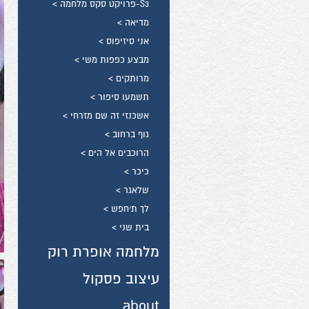
S3-פרויקט סקס מלחמה >
מדיאה >
אני סיזיפוס >
מבצע כפפות משי >
מרותקים >
תשמעו סיפור >
אשכנזי זה שם מזרחי >
גוף ברחוב >
הרוכבים אל הים >
כיכר >
שלאגר >
לך ת׳חפש >
בית שני >
מלחמה אופרת רוק
עיצוב פסקול
about