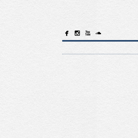



